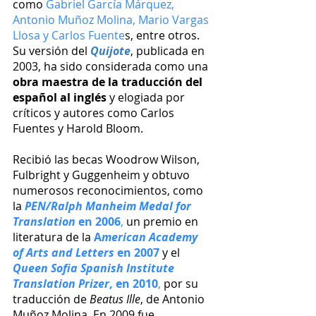
como 
Gabriel García Márquez, 
Antonio Muñoz Molina, Mario Vargas 
Llosa y Carlos Fuente
s, entre otros. 
Su versión del 
Quijote
, publicada en 
2003, ha sido considerada como una 
obra maestra de la traducción del 
español al inglés 
y elogiada por 
críticos y autores como Carlos 
Fuentes y Harold Bloom. 
Recibió las becas Woodrow Wilson, 
Fulbright y Guggenheim y obtuvo 
numerosos reconocimientos, como 
la 
PEN/Ralph Manheim Medal for 
Translation
 en 2006
,
 un premio en 
literatura de la 
A
merican Academy 
of Arts and Letters
 en 2007
 y el 
Queen Sofia Spanish Institute 
Translation Prizer
, en 2010
,
 por su 
traducción de 
Beatus Ille
, de Antonio 
Muñoz Molina. En 2009 fue 