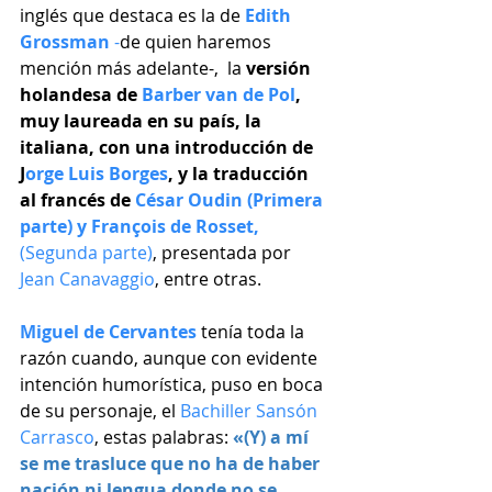
inglés que destaca es la de 
Edith 
Grossman
 -
de quien haremos 
mención más adelante-,  la 
versión 
holandesa de 
Barber van de Pol
, 
muy laureada en su país, la 
italiana, con una introducción de 
J
orge Luis Borges
, y la traducción 
al francés de 
César Oudin (Primera 
parte) y François de Rosset, 
(Segunda parte)
, presentada por 
Jean Canavaggio
, entre otras.
Miguel de Cervantes
 tenía toda la 
razón cuando, aunque con evidente 
intención humorística, puso en boca 
de su personaje, el 
Bachiller Sansón 
Carrasco
, estas palabras: 
«(Y) a mí 
se me trasluce que no ha de haber 
nación ni lengua donde no se 