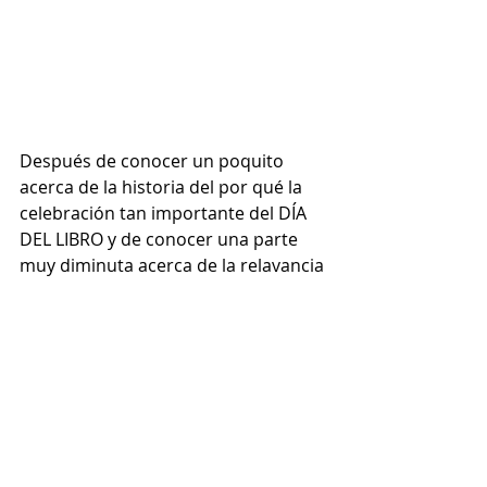
Después de conocer un poquito 
acerca de la historia del por qué la 
celebración tan importante del DÍA 
DEL LIBRO y de conocer una parte 
muy diminuta acerca de la relavancia 
para los traductores de la obra 
DON 
QUIJOTE DE LA MANCHA
, te dejo 
una cordial invitación a que si aún 
no perteneces a algún club de 
lectura, que lo inicies o te unas a 
alguno que ya exista.
Si eres traductor, sabes que la 