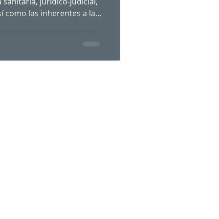
sanitaria, jurídico-judicial,
así como las inherentes a la
ión en este sector, juegan
los intérpretes
 cada ámbito
sus propias
 es sabido que vivimos en
s