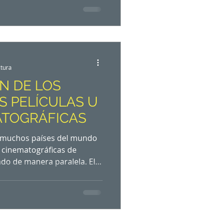
cias a la transcripción
e las comunicaciones fluyan
 que también a nivel
l, académico , personal, etc.
 Paz cuando afirma que
ctura
N DE LOS
S PELÍCULAS U
ATOGRÁFICAS
 en muchos países del mundo
s cinematográficas de
ado de manera paralela. El
portante y, por ende, los
n indicador primordial para
o hacia la película y decida
título resume el contenido de