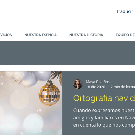
Traducir
VICIOS
NUESTRA ESENCIA
NUESTRA HISTORIA
EQUIPO DE
Maya Bolaños
18 dic 2020
2 min de lectu
Ortografía navi
Cuando expresamos nuestr
amigos y familiares en Nav
en cuenta lo que nos compa
panhispánico de dudas de 