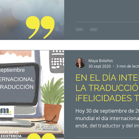
¿Noche Buena o Nochebue
nuevo? ¿Día de Reyes o dí
´Noche de la víspera de Na
llegará la Nochebuena". Es 
mayoritaria, a la grafía e
Su plural es Nochebuenas:
Maya Bolaños
30 sept 2020
3 min de lec
EN EL DÍA INT
LA TRADUCCIÓ
¡FELICIDADES
E INTÉRPRETES
Hoy 30 de septiembre de 20
mundial el día internacional de
ende, del traductor y del i
acompañado al ser humano a