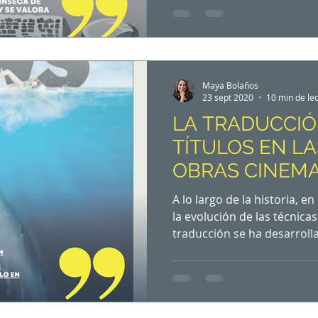
que se ha hecho visible gra
lingüística que permite qu
no sólo a nivel social, sino
comercial, político, cultura
Me encanta leer a Octavio
Maya Bolaños
aprender
23 sept 2020
10 min de le
LA TRADUCCIÓ
TÍTULOS EN LA
OBRAS CINEM
A lo largo de la historia,
la evolución de las técnica
traducción se ha desarroll
doblaje ha sido siempre im
títulos, pues constituyen u
que el público se vea atraíd
verla. Sin duda alguna, el 