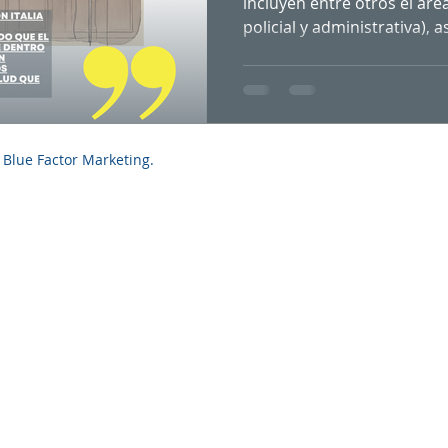
incluyen entre otros el área 
policial y administrativa), 
profesión de la interpretac
un papel esencial en la salud mental de 
de servicios públicos. Sin embargo,
dentro de estos presenta 
particularidades. De todos
 Blue Factor Marketing.
una sociedad multicultural y que por ende e
imprescindible la