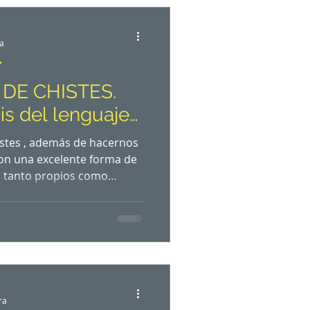
al que los receptores tienen
 la película. El est
ra
Y
DE CHISTES.
s del lenguaje
stes , además de hacernos
 son una excelente forma de
, tanto propios como
 dado a que el humor es un
 y aprovechado en el
 más chistes que poemas.
l traducir poesía
raducir un chiste, somos
iva, que es fundamental,
ra