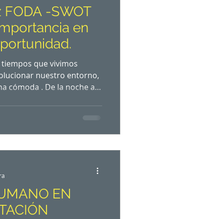
riz FODA -SWOT
 importancia en
ortunidad.
s tiempos que vivimos
olucionar nuestro entorno,
na cómoda . De la noche a
s a cambios repentinos a
ofesional, familiar, y no
n embargo, muy pocos se
ionar, hacer un análisis
. Empezamos un nuevo
oral, profesional , etc., en
ra
HUMANO EN
TACIÓN