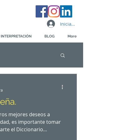
Iniciar sesión
 INTERPRETACIÓN
BLOG
More
ra
deña.
os mejores deseos a
idad, es importante tomar
rte el Diccionario
la Real Academia Española.